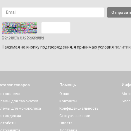
Обновить изображение
Нажимая на кнопку подтверждения, я принимаю условия
политик
аталог товаров
Помощь
Инф
отошлемы
О нас
Мот
лемы для самокатов
Контакты
Блог
лемы для моноколеса
Конфиденциальность
отоодежда
Статусы заказов
отоботы
Оплата
отозащита
Доставка