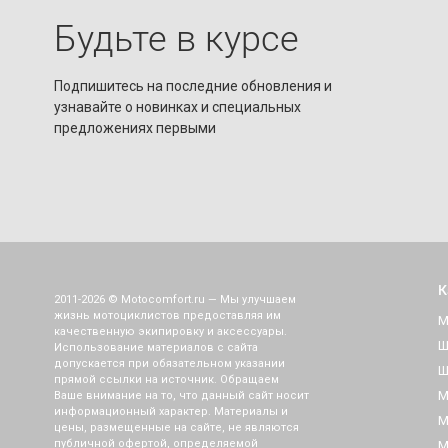
Будьте в курсе
Подпишитесь на последние обновления и
узнавайте о новинках и специальных
предложениях первыми
К
2011-2026 © Motocomfort.ru — Мы улучшаем
жизнь мотоциклистов предоставляя им
М
качественную экипировку и аксессуары.
Ш
Использование материалов с сайта
допускается при обязательном указании
Ш
прямой ссылки на источник. Обращаем
М
Ваше внимание на то, что данный сайт носит
информационный характер. Материалы и
М
цены, размещенные на сайте, не являются
публичной офертой, определяемой
М