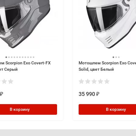
м Scorpion Exo Covert-FX
Мотошлем Scorpion Exo Cove
вет Серый
Solid, цвет Белый
35 990
₽
₽
В корзину
В корзину