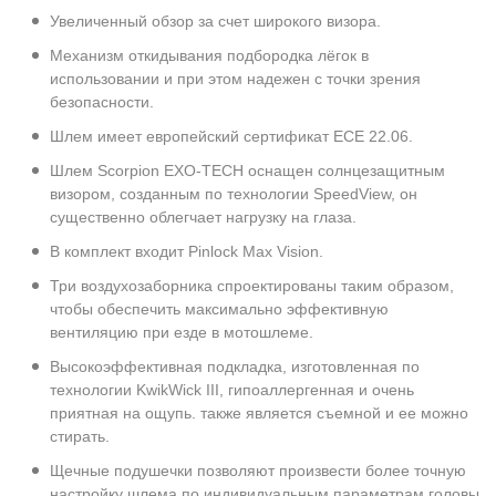
Увеличенный обзор за счет широкого визора.
Механизм откидывания подбородка лёгок в
использовании и при этом надежен с точки зрения
безопасности.
Шлем имеет европейский сертификат ECE 22.06.
Шлем Scorpion EXO-TECH оснащен солнцезащитным
визором, созданным по технологии SpeedView, он
существенно облегчает нагрузку на глаза.
В комплект входит Pinlock Max Vision.
Три воздухозаборника спроектированы таким образом,
чтобы обеспечить максимально эффективную
вентиляцию при езде в мотошлеме.
Высокоэффективная подкладка, изготовленная по
технологии KwikWick III, гипоаллергенная и очень
приятная на ощупь. также является съемной и ее можно
стирать.
Щечные подушечки позволяют произвести более точную
настройку шлема по индивидуальным параметрам головы