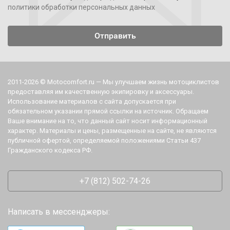
политики обработки персональных данных
2011-2026 © Motocomfort.ru — Мы улучшаем жизнь мотоциклистов
предоставляя им качественную экипировку и аксессуары.
Использование материалов с сайта допускается при
обязательном указании прямой ссылки на источник. Обращаем
Ваше внимание на то, что данный сайт носит информационный
характер. Материалы и цены, размещенные на сайте, не являются
публичной офертой, определяемой положениями Статьи 437
Гражданского кодекса РФ.
+7 (812) 502-74-26
Написать в мессенджеры: