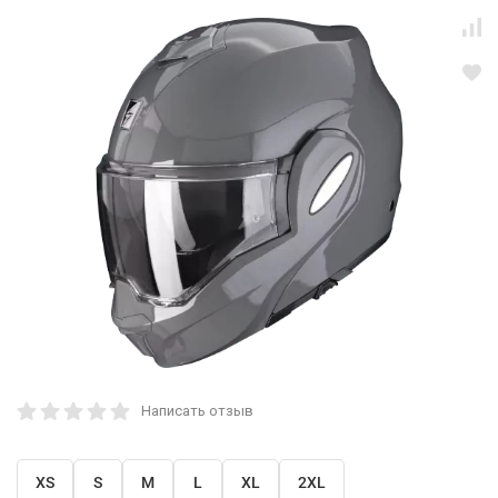
Написать отзыв
XS
S
M
L
XL
2XL