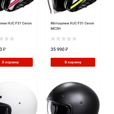
лем HJC F31 Ceron
Мотошлем HJC F31 Ceron
MC3H
0
35 990
₽
₽
В корзину
В корзину