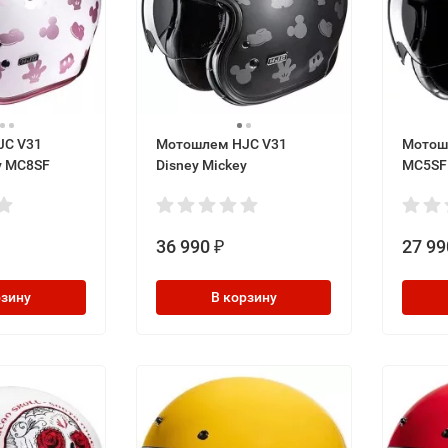
JC V31
Мотошлем HJC V31
Мотош
y MC8SF
Disney Mickey
MC5SF
36 990
27 99
₽
рзину
В корзину