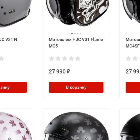
C V31 N
Мотошлем HJC V31 Flame
Мотош
MC5
MC4SF
27 990
27 99
₽
рзину
В корзину