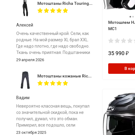
Мотоштаны Richa Touring C-Change Trousers Men Black
Мотошлем HJ
Алексей
MC1
Очень качественный крой. Сели, как
родные. На мой размер ХL брал XXL.
Где надо плотно, где надо свободно.
35 990
Ткань очень приятная. Подштанники
₽
особенно комфортные. Важно -
29 апреля 2026
мотоштаны лёгкие! Защита мягкая.
В ко
Сравниваю с отечественными
Мотоштаны кожаные Richa Vintage Black
топовыми штанами одного бренда и
рыдаю... Почему у меня не было таких
в моем путешествии на Байкал.
Огромное спасибо магазину за
Вадим
отличный товар по супер цене!
Невероятно классная вещь, покупал
со значительной скидкой, пока не
получил, думал, что это обман.
Примерил, все подошло, сели
идеально. Они сероватого цвета, не
23 октября 2025