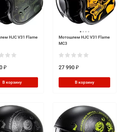
лем HJC V31 Flame
Мотошлем HJC V31 Flame
MC3
0
27 990
₽
₽
В корзину
В корзину