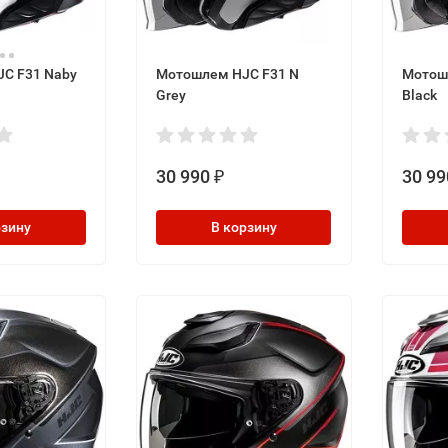
C F31 Naby
Мотошлем HJC F31 N
Мотошл
Grey
Black
30 990
30 99
₽
рзину
В корзину