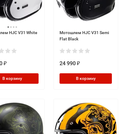
лем HJC V31 White
Мотошлем HJC V31 Semi
Flat Black
0
24 990
₽
₽
В корзину
В корзину