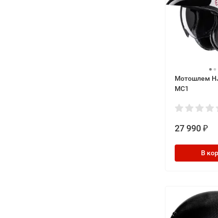
Мотошлем HJ
MC1
27 990
₽
В ко