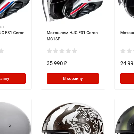
C F31 Ceron
Мотошлем HJC F31 Ceron
Мотош
MC1SF
35 990
24 99
₽
рзину
В корзину