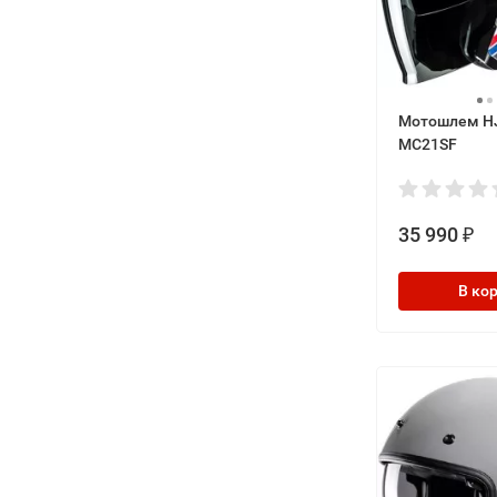
Мотошлем HJ
MC21SF
35 990
₽
В ко