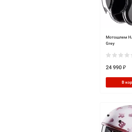
Мотошлем HJ
Grey
24 990
₽
В ко