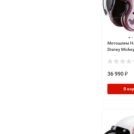
Мотошлем H
Disney Micke
36 990
₽
В ко