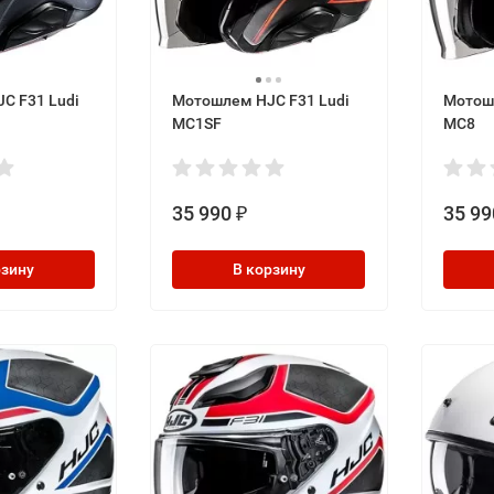
C F31 Ludi
Мотошлем HJC F31 Ludi
Мотош
MC1SF
MC8
35 990
35 99
₽
рзину
В корзину