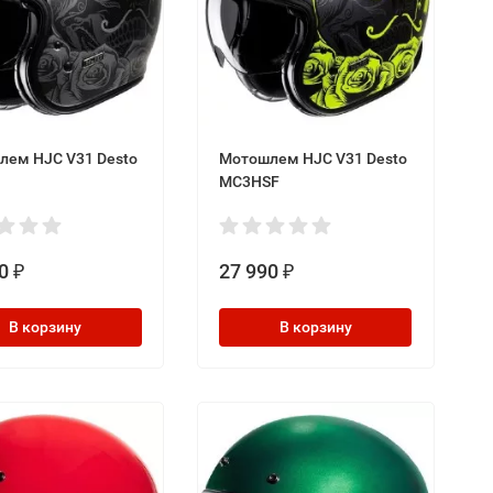
лем HJC V31 Desto
Мотошлем HJC V31 Desto
MC3HSF
0
27 990
₽
₽
В корзину
В корзину