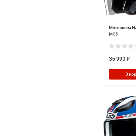
чисто черные. Покупал 50-й размер,
размерная сетка соответствует. Надо
обратить внимание на рост. У меня
176 см и мне как раз все подошло, но
Мотошлем HJ
если у кого-то рост больше 180 см, то
MC5
штаны могут оказаться
коротковатыми. Очень рад покупке.
35 990
₽
В ко