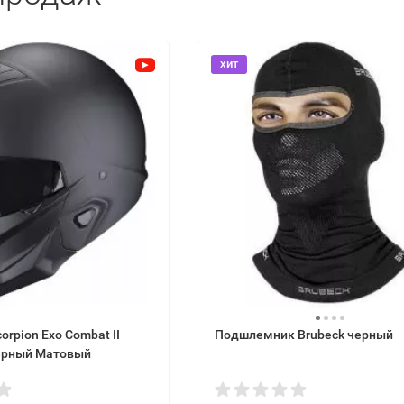
хит
rpion Exo Combat II
Подшлемник Brubeck черный
Черный Матовый