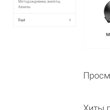
Мотодождевики, жилеты,
бахилы
Ещё
М
Просм
Хиты 