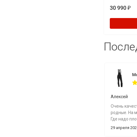
30 990
₽
После
Алексей
Очень качест
родные. На м
Где надо пло
Ткань очень
29 апреля 202
особенно ко