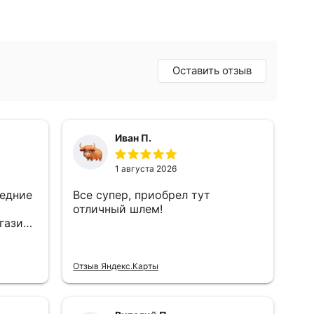
змер,
ставлю оценку 5. На голове была
т. Надо
только манишке и шлем, абсолютно
меня
ни какого намёка на замерзание
ло, но
головы. Стекло до минуса 15 не
см, то
запотевает вообще, если холоднее,
стекло начинает запотевать, но
упке.
буквально оставляя щель в 2-3 мм,
запотевание полностью проходит.
Хотелось бы ещё расскажи отдельно
про аэродинамику шлема, при минус
20 и более, я спокойно передвигался
с полностью поднятым визиром,
ветер на лицо не попадает. Шлемом
доволен на 100 процентов. В
компании Мотокомфорт я
приобретаю уже не первый шлем!
Ребятам за всё спасибо! Ребята
молодцы!