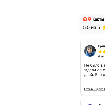
мотоштаны л
Сравниваю с
топовыми шт
рыдаю... Поч
в моем путеш
Огромное сп
отличный тов