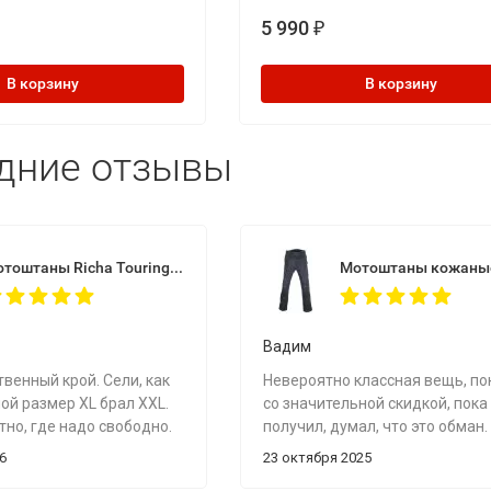
5 990
₽
В корзину
В корзину
дние отзывы
Мотоштаны Richa Touring C-Change Trousers Men Black
Вадим
венный крой. Сели, как
Невероятно классная вещь, по
ой размер ХL брал XXL.
со значительной скидкой, пока
тно, где надо свободно.
получил, думал, что это обман.
 приятная. Подштанники
Примерил, все подошло, сели
6
23 октября 2025
мфортные. Важно -
идеально. Они сероватого цвет