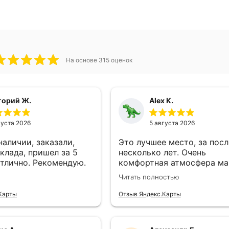
ёгкие! Защита мягкая.
чисто черные. Покупал 50-й ра
 отечественными
размерная сетка соответствуе
анами одного бренда и
обратить внимание на рост. У 
ему у меня не было таких
176 см и мне как раз все подош
ествии на Байкал.
если у кого-то рост больше 180 
асибо магазину за
штаны могут оказаться
ар по супер цене!
коротковатыми. Очень рад пок