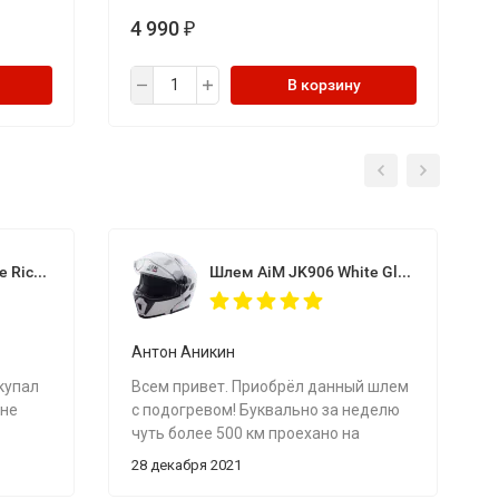
4 990
₽
В корзину
Мотоштаны кожаные Richa Vintage Black
Шлем AiM JK906 White Glossy с электрообогревом
Антон Аникин
купал
Всем привет. Приобрёл данный шлем
 не
с подогревом! Буквально за неделю
чуть более 500 км проехано на
снегоходе в температурном режиме
28 декабря 2021
а, не
от минут 10 до минус 38. Шлему