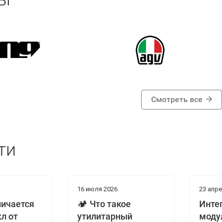
Смотреть все
ти
16 июля 2026
23 апре
личается
🏕️ Что такое
Инте
л от
утилитарный
моду