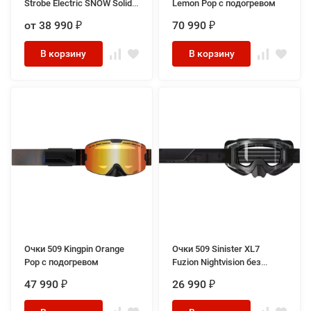
Strobe Electric SNOW Solid
Lemon Pop с подогревом
снегоходный, цвет Черный
от 38 990
70 990
₽
₽
В корзину
В корзину
Очки 509 Kingpin Orange
Очки 509 Sinister XL7
Pop с подогревом
Fuzion Nightvision без
подогрева
47 990
26 990
₽
₽