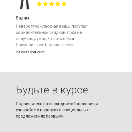
рыдаю... Почему у меня не было таких
в моем путешествии на Байкал.
Огромное спасибо магазину за
Вадим
отличный товар по супер цене!
Невероятно классная вещь, покупал
со значительной скидкой, пока не
получил, думал, что это обман.
Примерил, все подошло, сели
идеально. Они сероватого цвета, не
23 октября 2025
чисто черные. Покупал 50-й размер,
размерная сетка соответствует. Надо
обратить внимание на рост. У меня
176 см и мне как раз все подошло, но
если у кого-то рост больше 180 см, то
Будьте в курсе
штаны могут оказаться
коротковатыми. Очень рад покупке.
Подпишитесь на последние обновления и
узнавайте о новинках и специальных
предложениях первыми