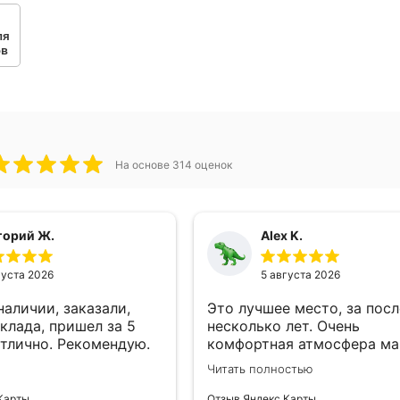
ля
ов