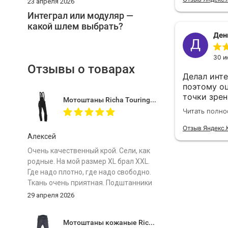
23 апреля 2026
Интеграл или модуляр —
какой шлем выбрать?
Отзывы о товарах
Мотоштаны Richa Touring C-Change Trousers Men Black
Алексей
Очень качественный крой. Сели, как
родные. На мой размер ХL брал XXL.
Где надо плотно, где надо свободно.
Ткань очень приятная. Подштанники
особенно комфортные. Важно -
29 апреля 2026
мотоштаны лёгкие! Защита мягкая.
Сравниваю с отечественными
Мотоштаны кожаные Richa Vintage Black
топовыми штанами одного бренда и