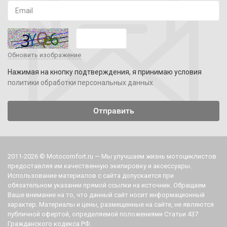
Обновить изображение
Нажимая на кнопку подтверждения, я принимаю условия
политики обработки персональных данных
2011-2026 © Motocomfort.ru — Мы улучшаем жизнь мотоциклистов
предоставляя им качественную экипировку и аксессуары.
Использование материалов с сайта допускается при
обязательном указании прямой ссылки на источник. Обращаем
Ваше внимание на то, что данный сайт носит информационный
характер. Материалы и цены, размещенные на сайте, не являются
публичной офертой, определяемой положениями Статьи 437
Гражданского кодекса РФ.