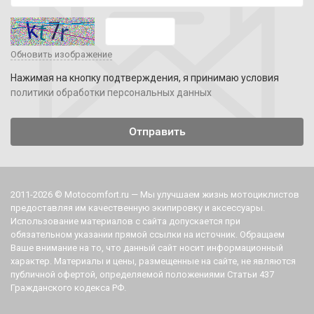
Обновить изображение
Нажимая на кнопку подтверждения, я принимаю условия
политики обработки персональных данных
2011-2026 © Motocomfort.ru — Мы улучшаем жизнь мотоциклистов
предоставляя им качественную экипировку и аксессуары.
Использование материалов с сайта допускается при
обязательном указании прямой ссылки на источник. Обращаем
Ваше внимание на то, что данный сайт носит информационный
характер. Материалы и цены, размещенные на сайте, не являются
публичной офертой, определяемой положениями Статьи 437
Гражданского кодекса РФ.