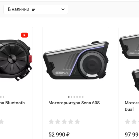
:
В наличии
а Bluetooth
Мотогарнитура Sena 60S
Мотога
Dual
52 990
97 99
₽