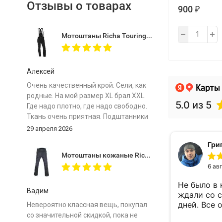
Отзывы о товарах
900
₽
Мотоштаны Richa Touring C-Change Trousers Men Black
Алексей
Очень качественный крой. Сели, как
родные. На мой размер ХL брал XXL.
Где надо плотно, где надо свободно.
Ткань очень приятная. Подштанники
особенно комфортные. Важно -
29 апреля 2026
мотоштаны лёгкие! Защита мягкая.
Сравниваю с отечественными
Мотоштаны кожаные Richa Vintage Black
топовыми штанами одного бренда и
рыдаю... Почему у меня не было таких
в моем путешествии на Байкал.
Огромное спасибо магазину за
Вадим
отличный товар по супер цене!
Невероятно классная вещь, покупал
со значительной скидкой, пока не