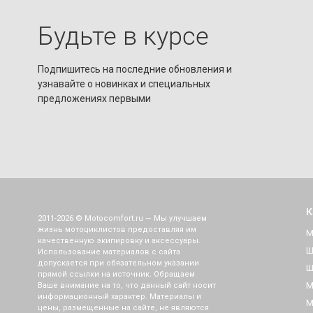
Будьте в курсе
Подпишитесь на последние обновления и
узнавайте о новинках и специальных
предложениях первыми
К
2011-2026 © Motocomfort.ru — Мы улучшаем
жизнь мотоциклистов предоставляя им
М
качественную экипировку и аксессуары.
Ш
Использование материалов с сайта
допускается при обязательном указании
Ш
прямой ссылки на источник. Обращаем
М
Ваше внимание на то, что данный сайт носит
информационный характер. Материалы и
М
цены, размещенные на сайте, не являются