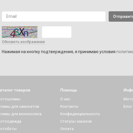
Обновить изображение
Нажимая на кнопку подтверждения, я принимаю условия
политик
аталог товаров
Помощь
Инф
отошлемы
О нас
Мот
лемы для самокатов
Контакты
Блог
лемы для моноколеса
Конфиденциальность
отоодежда
Статусы заказов
отоботы
Оплата