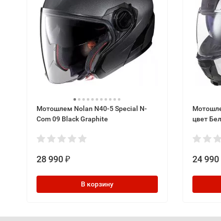
Мотошлем Nolan N40-5 Special N-
Мотошлем
Com 09 Black Graphite
цвет Бе
28 990
24 990
₽
В корзину