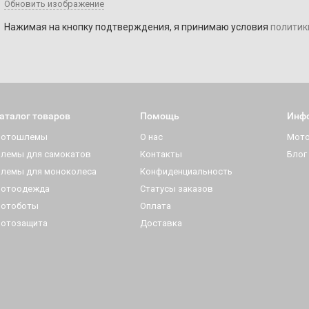
Обновить изображение
Нажимая на кнопку подтверждения, я принимаю условия
политик
аталог товаров
Помощь
Инф
отошлемы
О нас
Мот
лемы для самокатов
Контакты
Блог
лемы для моноколеса
Конфиденциальность
отоодежда
Статусы заказов
отоботы
Оплата
отозащита
Доставка