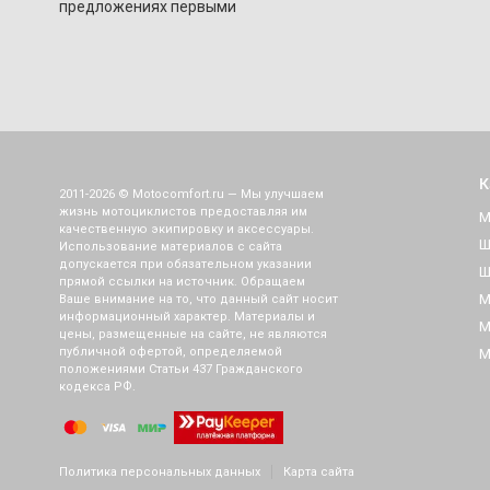
предложениях первыми
К
2011-2026 © Motocomfort.ru — Мы улучшаем
жизнь мотоциклистов предоставляя им
М
качественную экипировку и аксессуары.
Ш
Использование материалов с сайта
допускается при обязательном указании
Ш
прямой ссылки на источник. Обращаем
М
Ваше внимание на то, что данный сайт носит
информационный характер. Материалы и
М
цены, размещенные на сайте, не являются
публичной офертой, определяемой
М
положениями Статьи 437 Гражданского
кодекса РФ.
Политика персональных данных
Карта сайта