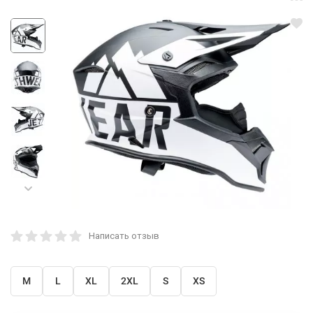
Написать отзыв
M
L
XL
2XL
S
XS