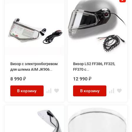
Визор с электрообогревом
Визор LS2 FF386, FF325,
для шлема AIM JK906
FF370 с
Clear
электроподогревом
8 990
12 990
₽
₽
В корзину
В корзину