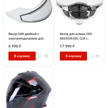
Визор GSB двойной с
Визор для шлема CKX
электроподогревом для
MISSION EDL CLR c
шлема G-339
электроподогревом
6 990
17 990
₽
₽
В корзину
В корзину