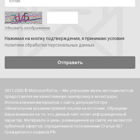
Обновить изображение
Нажимая на кнопку подтверждения, я принимаю условия
политики обработки персональных данных
2011-2026 © Motocomfort.ru — Мы улучшаем жизнь мотоциклистов
предоставляя им качественную экипировку и аксессуары.
Использование материалов с сайта допускается при
обязательном указании прямой ссылки на источник. Обращаем
Ваше внимание на то, что данный сайт носит информационный
характер. Материалы и цены, размещенные на сайте, не являются
публичной офертой, определяемой положениями Статьи 437
Гражданского кодекса РФ.