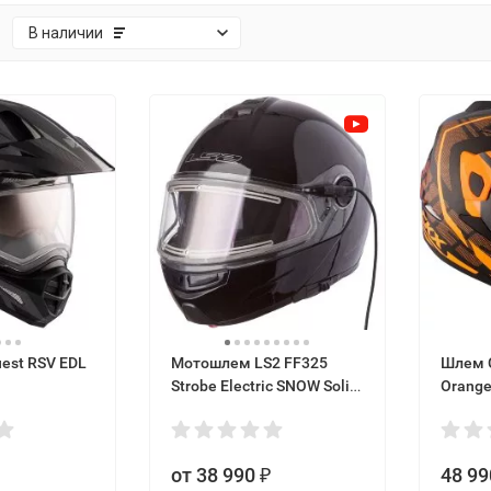
:
В наличии
est RSV EDL
Мотошлем LS2 FF325
Шлем C
Strobe Electric SNOW Solid
Orang
снегоходный, цвет
Черный
от 38 990
48 99
₽