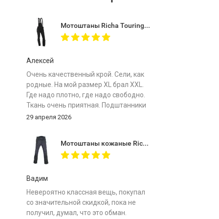
Мотоштаны Richa Touring C-Change Trousers Men Black
Алексей
Очень качественный крой. Сели, как
родные. На мой размер ХL брал XXL.
Где надо плотно, где надо свободно.
Ткань очень приятная. Подштанники
особенно комфортные. Важно -
29 апреля 2026
мотоштаны лёгкие! Защита мягкая.
Сравниваю с отечественными
Мотоштаны кожаные Richa Vintage Black
топовыми штанами одного бренда и
рыдаю... Почему у меня не было таких
в моем путешествии на Байкал.
Огромное спасибо магазину за
Вадим
отличный товар по супер цене!
Невероятно классная вещь, покупал
со значительной скидкой, пока не
получил, думал, что это обман.