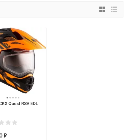
KX Quest RSV EDL
e
0
₽