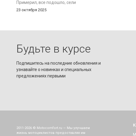
Примерил, все подошло, сели
идеально. Они сероватого цвета, не
23 октября 2025
чисто черные. Покупал 50-й размер,
размерная сетка соответствует. Надо
обратить внимание на рост. У меня
176 см и мне как раз все подошло, но
если у кого-то рост больше 180 см, то
Будьте в курсе
штаны могут оказаться
коротковатыми. Очень рад покупке.
Подпишитесь на последние обновления и
узнавайте о новинках и специальных
предложениях первыми
К
2011-2026 © Motocomfort.ru — Мы улучшаем
жизнь мотоциклистов предоставляя им
М