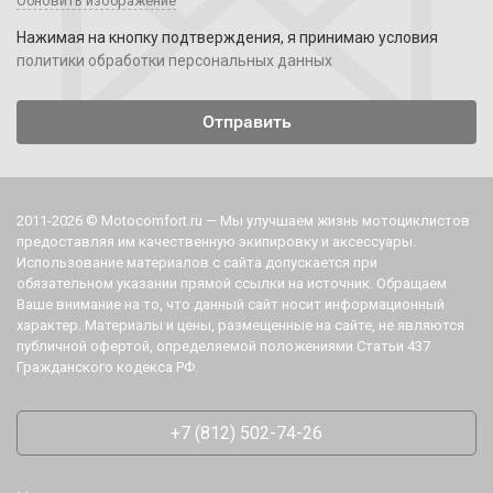
Обновить изображение
Нажимая на кнопку подтверждения, я принимаю условия
политики обработки персональных данных
2011-2026 © Motocomfort.ru — Мы улучшаем жизнь мотоциклистов
предоставляя им качественную экипировку и аксессуары.
Использование материалов с сайта допускается при
обязательном указании прямой ссылки на источник. Обращаем
Ваше внимание на то, что данный сайт носит информационный
характер. Материалы и цены, размещенные на сайте, не являются
публичной офертой, определяемой положениями Статьи 437
Гражданского кодекса РФ.
+7 (812) 502-74-26