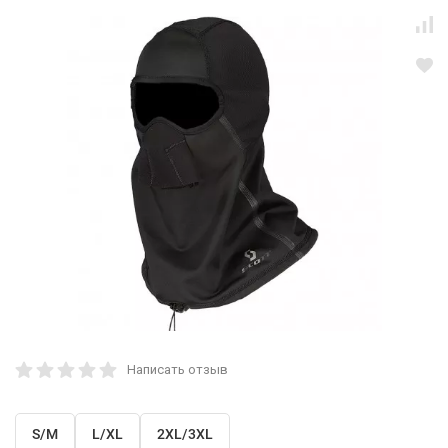
Написать отзыв
S/M
L/XL
2XL/3XL