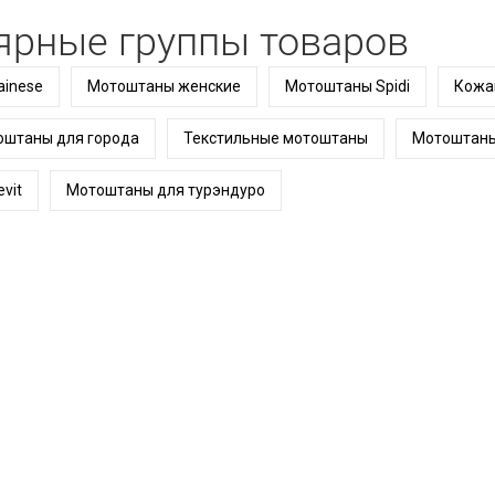
ярные группы товаров
inese
Мотоштаны женские
Мотоштаны Spidi
Кожа
штаны для города
Текстильные мотоштаны
Мотоштаны
vit
Мотоштаны для турэндуро