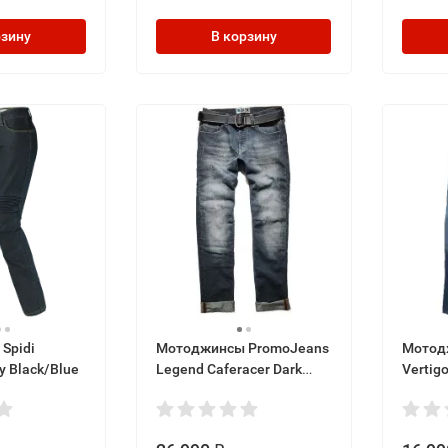
рзину
В корзину
Spidi
Мотоджинсы PromoJeans
Мотод
y Black/Blue
Legend Caferacer Dark
Vertig
Blue