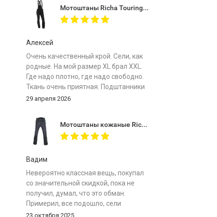
Мотоштаны Richa Touring C-Change Trousers Men Black
Алексей
Очень качественный крой. Сели, как
родные. На мой размер ХL брал XXL.
Где надо плотно, где надо свободно.
Ткань очень приятная. Подштанники
особенно комфортные. Важно -
29 апреля 2026
мотоштаны лёгкие! Защита мягкая.
Сравниваю с отечественными
Мотоштаны кожаные Richa Vintage Black
топовыми штанами одного бренда и
рыдаю... Почему у меня не было таких
в моем путешествии на Байкал.
Огромное спасибо магазину за
Вадим
отличный товар по супер цене!
Невероятно классная вещь, покупал
со значительной скидкой, пока не
получил, думал, что это обман.
Примерил, все подошло, сели
идеально. Они сероватого цвета, не
23 октября 2025