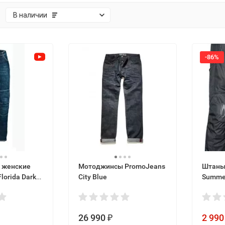
:
В наличии
-86%
 женские
Мотоджинсы PromoJeans
Штаны 
lorida Dark
City Blue
Summer
26 990
2 990
₽