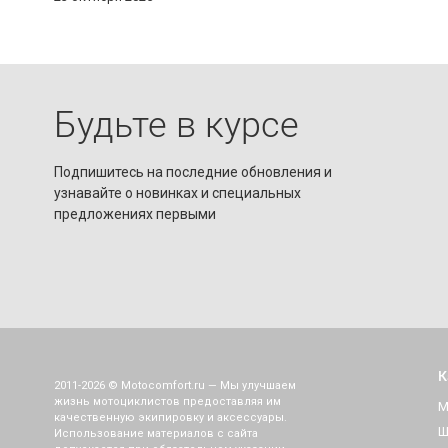
чисто черные. Покупал 50-й размер,
размерная сетка соответствует. Надо
обратить внимание на рост. У меня
176 см и мне как раз все подошло, но
если у кого-то рост больше 180 см, то
Будьте в курсе
штаны могут оказаться
коротковатыми. Очень рад покупке.
Подпишитесь на последние обновления и
узнавайте о новинках и специальных
предложениях первыми
К
2011-2026 © Motocomfort.ru — Мы улучшаем
жизнь мотоциклистов предоставляя им
М
качественную экипировку и аксессуары.
Ш
Использование материалов с сайта