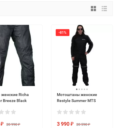
-81%
женские Richa
Мотоштаны женские
 Breeze Black
Restyle Summer MTS
3 990
₽
₽
20 990
20 590
₽
₽