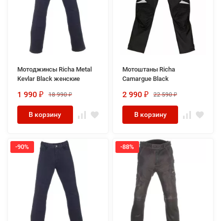
Мотоджинсы Richa Metal
Мотоштаны Richa
Kevlar Black женские
Camargue Black
1 990
2 990
18 990
22 590
₽
₽
₽
₽
В корзину
В корзину
-90%
-88%