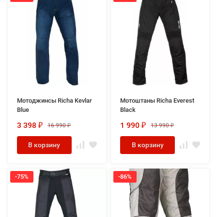
Мотоджинсы Richa Kevlar
Мотоштаны Richa Everest
Blue
Black
3 398
1 990
16 990
13 990
₽
₽
₽
₽
В корзину
В корзину
-75%
-86%