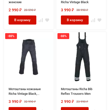
женские
Richa Vintage Black
2 990
3 990
20 590
38 990
₽
₽
₽
₽
В корзину
В корзину
-88%
-88%
Мотоштаны кожаные
Мотоштаны Richa Bib
Richa Vintage Black,
Reflex Trousers Men
женские
3 990
2 990
32 990
23 990
₽
₽
₽
₽