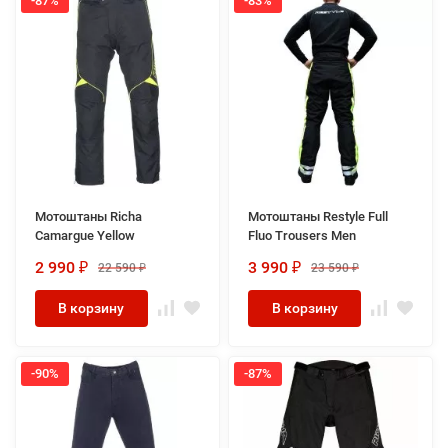
-87%
-83%
Мотоштаны Richa
Мотоштаны Restyle Full
Camargue Yellow
Fluo Trousers Men
2 990
3 990
22 590
23 590
₽
₽
₽
₽
В корзину
В корзину
-90%
-87%