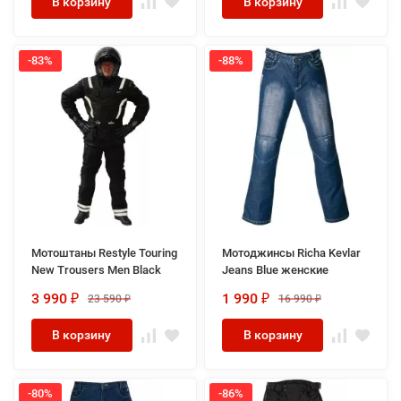
В корзину
В корзину
-83%
-88%
Мотоштаны Restyle Touring
Мотоджинсы Richa Kevlar
New Trousers Men Black
Jeans Blue женские
3 990
1 990
23 590
16 990
₽
₽
₽
₽
В корзину
В корзину
-80%
-86%