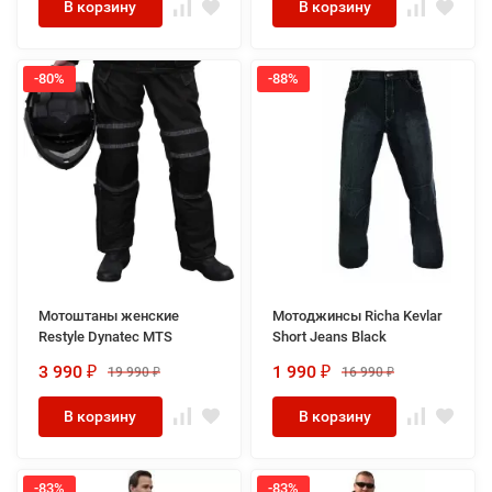
В корзину
В корзину
-80%
-88%
Мотоштаны женские
Мотоджинсы Richa Kevlar
Restyle Dynatec MTS
Short Jeans Black
3 990
1 990
19 990
16 990
₽
₽
₽
₽
В корзину
В корзину
-83%
-83%