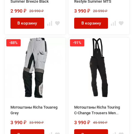
Summer Breeze Black
Restyle Summer MTS
2 990
3 990
20 990
20 590
₽
₽
₽
₽
В корзину
В корзину
-88%
-91%
Мотоштаны Richa Touareg
Мотоштаны Richa Touring
Grey
C-Change Trousers Men
Black
3 990
3 990
33 990
45 590
₽
₽
₽
₽