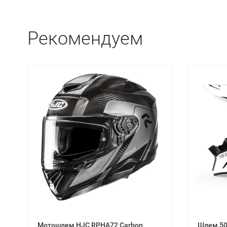
Рекомендуем
Мотошлем HJC RPHA72 Carbon
Шлем 509