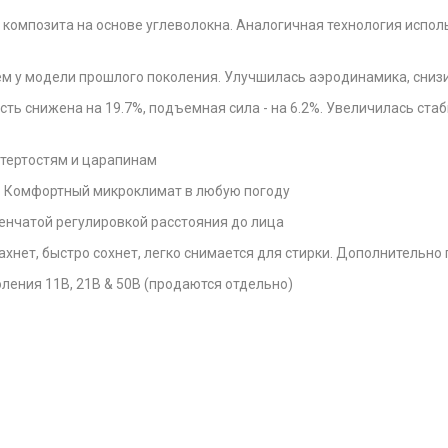
 композита на основе углеволокна. Аналогичная технология испол
ем у модели прошлого поколения. Улучшилась аэродинамика, сниз
ть снижена на 19.7%, подъемная сила - на 6.2%. Увеличилась стаб
отертостям и царапинам
. Комфортный микроклимат в любую погоду
енчатой регулировкой расстояния до лица
ахнет, быстро сохнет, легко снимается для стирки. Дополнительно
ления 11B, 21B & 50B (продаются отдельно)