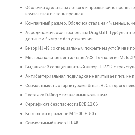
Оболочка сделана из легкого и чрезвычайно прочного
компактная и очень прочная
Компактный размер. Оболочка стала на 4% меньше, ч
Аэродинамическая технология Drag&Lift. Турбулентнос
дольше и быстрее без утомления
Визор HJ-48 со специальным покрытием устойчив к п
Многоканальная вентиляция ACS. Технология MotoGP
Выдвижной солнцезащитный визор HJ-V12 с трёхступ
Антибактериальная подкладка не впитывает пот, не п
Совместимость с гарнитурами Smart HJC второго поко
Застежка D-Ring с титановыми кольцами
Сертификат безопасности ECE 22.06
Вес шлема в размере M 1600 +- 50 г
Совместимый визор HJ-48