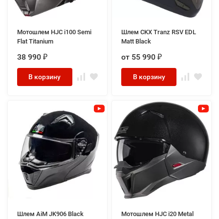
Мотошлем HJC i100 Semi
Шлем CKX Tranz RSV EDL
Flat Titanium
Matt Black
38 990
от 55 990
₽
₽
В корзину
В корзину
Шлем AiM JK906 Black
Мотошлем HJC i20 Metal