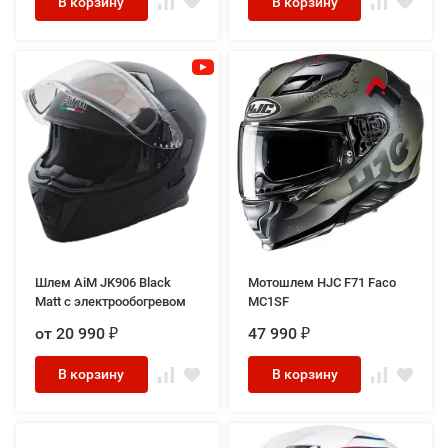
В корзину
В корзину
Шлем AiM JK906 Black
Мотошлем HJC F71 Faco
Matt с электрообогревом
MC1SF
от 20 990
47 990
₽
₽
В корзину
В корзину