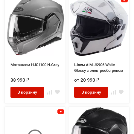
Мотошлем HJC i100 N.Grey
Шлем AiM JK906 White
Glossy с электрообогревом
38 990
от 20 990
₽
₽
В корзину
В корзину