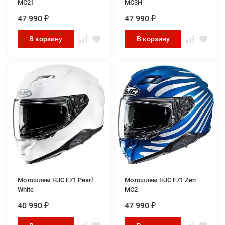
MC21
MC3H
47 990
47 990
₽
₽
В корзину
В корзину
Мотошлем HJC F71 Pearl
Мотошлем HJC F71 Zen
White
MC2
40 990
47 990
₽
₽