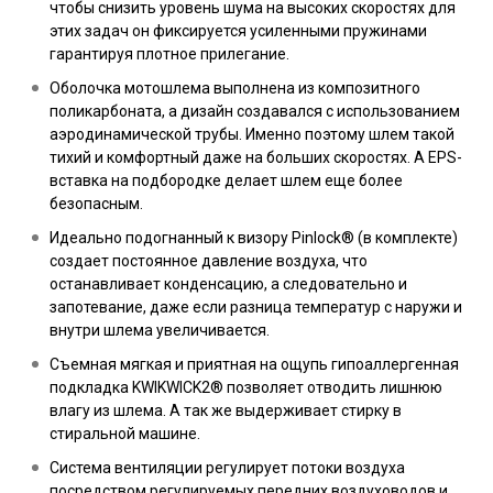
чтобы снизить уровень шума на высоких скоростях для
этих задач он фиксируется усиленными пружинами
гарантируя плотное прилегание.
Оболочка мотошлема выполнена из композитного
поликарбоната, а дизайн создавался с использованием
аэродинамической трубы. Именно поэтому шлем такой
тихий и комфортный даже на больших скоростях. А EPS-
вставка на подбородке делает шлем еще более
безопасным.
Идеально подогнанный к визору Pinlock® (в комплекте)
создает постоянное давление воздуха, что
останавливает конденсацию, а следовательно и
запотевание, даже если разница температур с наружи и
внутри шлема увеличивается.
Съемная мягкая и приятная на ощупь гипоаллергенная
подкладка KWIKWICK2® позволяет отводить лишнюю
влагу из шлема. А так же выдерживает стирку в
стиральной машине.
Система вентиляции регулирует потоки воздуха
посредством регулируемых передних воздуховодов и