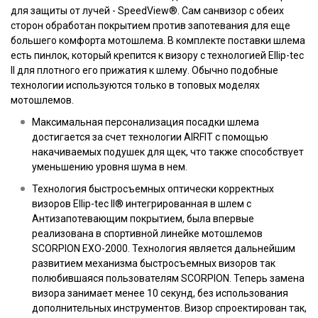
для защиты от лучей - SpeedView®. Сам санвизор с обеих
сторон обработан покрытием против запотевания для еще
большего комфорта мотошлема. В комплекте поставки шлема
есть пинлок, который крепится к визору с технологией Ellip-tec
II для плотного его прижатия к шлему. Обычно подобные
технологии используются только в топовых моделях
мотошлемов.
Максимальная персонализация посадки шлема
достигается за счет технологии AIRFIT с помощью
накачиваемых подушек для щек, что также способствует
уменьшению уровня шума в нем.
Технология быстросъемных оптически корректных
визоров Ellip-tec II® интегрированная в шлем с
Антизапотевающим покрытием, была впервые
реализована в спортивной линейке мотошлемов
SCORPION EXO-2000. Технология является дальнейшим
развитием механизма быстросъемных визоров так
полюбившаяся пользователям SCORPION. Теперь замена
визора занимает менее 10 секунд, без использования
дополнительных инструментов. Визор спроектирован так,