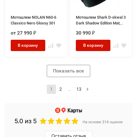
Мотошлем NOLAN N60-6
Мотошлем Shark D-skwal 3
Classico Nero Glossy 301
Dark Shadow Edition Mat,
цвет Черный Матовый
от 27 990
30 990
₽
₽
В корзину
В корзину
Показать все
1
2
...
13