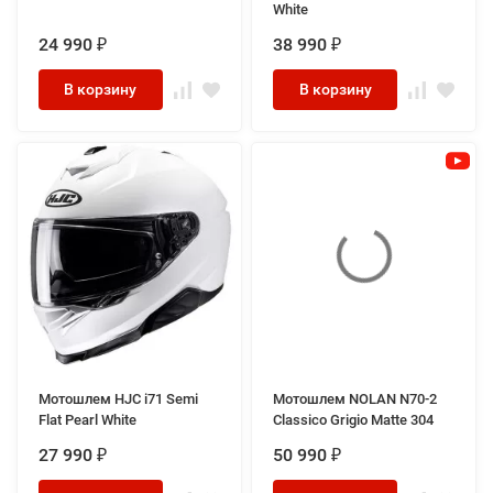
White
24 990
38 990
₽
₽
В корзину
В корзину
Мотошлем HJC i71 Semi
Мотошлем NOLAN N70-2
Flat Pearl White
Classico Grigio Matte 304
27 990
50 990
₽
₽