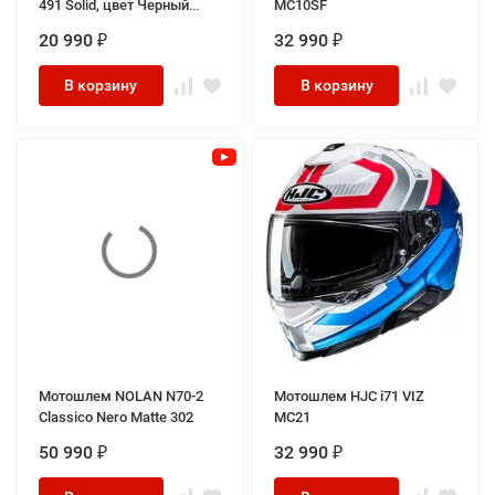
491 Solid, цвет Черный
MC10SF
Матовый
20 990
32 990
₽
₽
В корзину
В корзину
Мотошлем NOLAN N70-2
Мотошлем HJC i71 VIZ
Classico Nero Matte 302
MC21
50 990
32 990
₽
₽