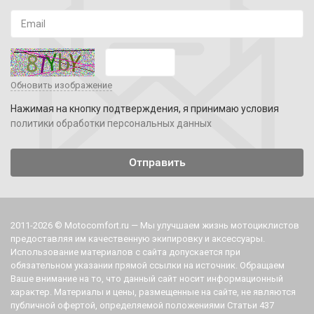
Обновить изображение
Нажимая на кнопку подтверждения, я принимаю условия
политики обработки персональных данных
2011-2026 © Motocomfort.ru — Мы улучшаем жизнь мотоциклистов
предоставляя им качественную экипировку и аксессуары.
Использование материалов с сайта допускается при
обязательном указании прямой ссылки на источник. Обращаем
Ваше внимание на то, что данный сайт носит информационный
характер. Материалы и цены, размещенные на сайте, не являются
публичной офертой, определяемой положениями Статьи 437