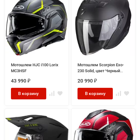
Мотошлем HJC i100 Lorix
Мотошлем Scorpion Exo-
MC3HSF
230 Solid, цвет Черный
Матовый
43 990
20 990
₽
₽
В корзину
В корзину