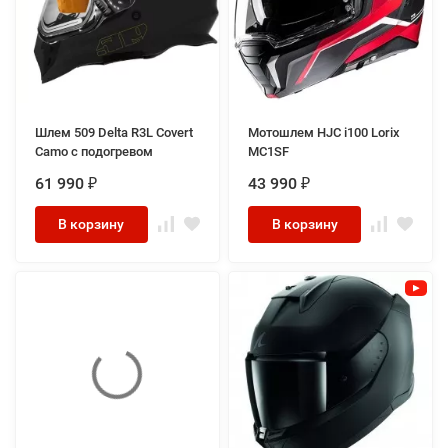
Шлем 509 Delta R3L Covert
Мотошлем HJC i100 Lorix
Camo с подогревом
MC1SF
61 990
43 990
₽
₽
В корзину
В корзину