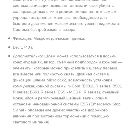
система активации позволяет автоматически убирать
солнцезащитные очки в режиме ожидания, тем самым
упрощая экстренные маневры, необходимые для
быстрого достижения максимального уровня видимости.
Система быстрой замены визора.
Фиксация: Микрометрическая пряжка.
Вес 1740 г.
Дополнительно: Шлем может использоваться в восьми
конфигурациях, визор, съемный подбородок и козырек —
элементы, которые можно прикрепить к шлему парами,
все вместе или полностью снять, двойная система
фиксации шлема Microlock2, возможность установки
коммуникационной системы N-Com (B901L R series; B901
R series; B601 R series; ESS - MCS III R series), съемный,
моющийся и регулируемый шейный валик, опция
установки инновационной системы ESS (Emergency Stop
Signal - оповещение других участников дорожного
движения при экстренном торможении с помощью
светового мигания).