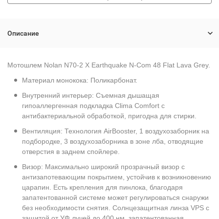
Описание
Мотошлем Nolan N70-2 X Earthquake N-Com 48 Flat Lava Grey.
Материал монокока: Поликарбонат.
Внутренний интерьер: Съемная дышащая
гипоаллергенная подкладка Clima Comfort с
антибактериальной обработкой, пригодна для стирки.
Вентиляция: Технология AirBooster, 1 воздухозаборник на
подбородке, 3 воздухозаборника в зоне лба, отводящие
отверстия в заднем спойлере.
Визор: Максимально широкий прозрачный визор с
антизапотевающим покрытием, устойчив к возникновению
царапин. Есть крепления для пинлока, благодаря
запатентованной системе может регулироваться снаружи
без необходимости снятия. Солнцезащитная линза VPS с
защитой от УФ лучей до 400 нм, запатентованная