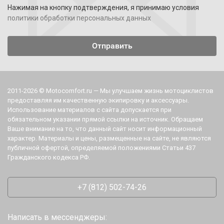
Нажимая на кнопку подтверждения, я принимаю условия
политики обработки персональных данных
2011-2026 © Motocomfort.ru — Мы улучшаем жизнь мотоциклистов
предоставляя им качественную экипировку и аксессуары.
Использование материалов с сайта допускается при
обязательном указании прямой ссылки на источник. Обращаем
Ваше внимание на то, что данный сайт носит информационный
характер. Материалы и цены, размещенные на сайте, не являются
публичной офертой, определяемой положениями Статьи 437
Гражданского кодекса РФ.
+7 (812) 502-74-26
Написать в мессенджеры: