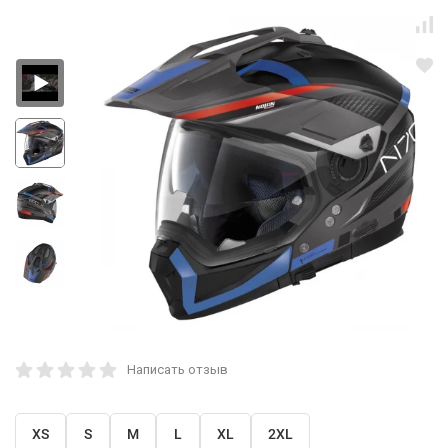
Написать отзыв
XS
S
M
L
XL
2XL