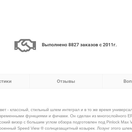
Выполнено 8827 заказов с 2011г.
стики
Отзывы
Воп
т - классный, стильный шлем интеграл и в то же время универс
ременными функциями и фичами. Он сделан из многослойного EPS
окий визор с большим углом обзора подготовлен под Pinlock Max V
оенный Speed View ® солнцезащитный козырек. Лозунг этого шлема