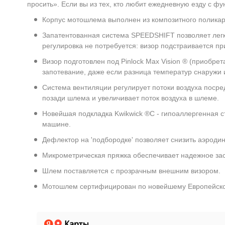
просить». Если вы из тех, кто любит ежедневную езду с
Корпус мотошлема выполнен из композитного поликар
Запатентованная система SPEEDSHIFT позволяет легко
регулировка не потребуется: визор подстраивается пр
Визор подготовлен под Pinlock Max Vision ® (приобре
запотевание, даже если разница температур снаружи 
Система вентиляции регулирует потоки воздуха посре
позади шлема и увеличивает поток воздуха в шлеме.
Новейшая подкладка Kwikwick ®C - гипоаллергенная с
машине.
Дефлектор на 'подбородке' позволяет снизить аэроди
Микрометрическая пряжка обеспечивает надежное зас
Шлем поставляется с прозрачным внешним визором.
Мотошлем сертифицирован по новейшему Европейскому