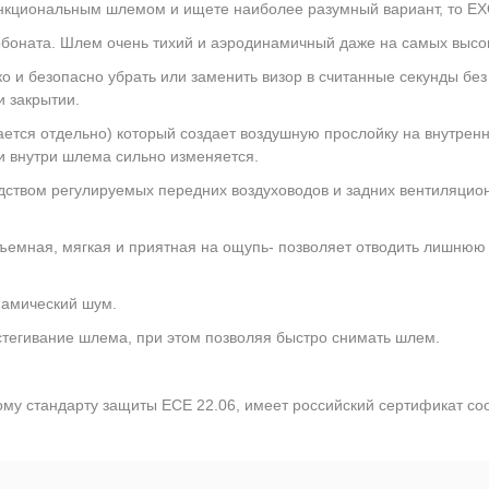
 функциональным шлемом и ищете наиболее разумный вариант, то 
боната. Шлем очень тихий и аэродинамичный даже на самых высок
 и безопасно убрать или заменить визор в считанные секунды без
и закрытии.
тается отдельно) который создает воздушную прослойку на внутрен
и внутри шлема сильно изменяется.
дством регулируемых передних воздуховодов и задних вентиляцио
ъемная, мягкая и приятная на ощупь- позволяет отводить лишнюю 
намический шум.
тегивание шлема, при этом позволяя быстро снимать шлем.
 стандарту защиты ECE 22.06, имеет российский сертификат соо