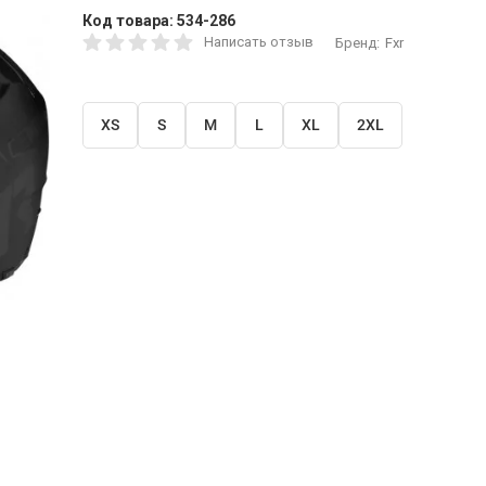
Код товара:
534-286
Написать отзыв
Бренд:
Fxr
XS
S
M
L
XL
2XL