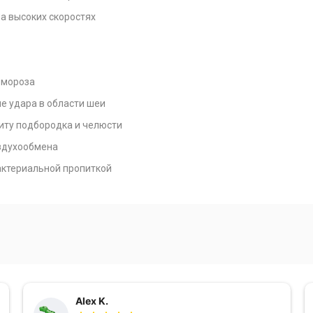
на высоких скоростях
и мороза
е удара в области шеи
иту подбородка и челюсти
оздухообмена
актериальной пропиткой