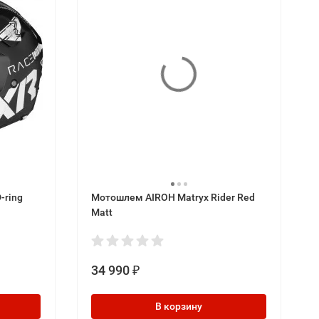
-ring
Мотошлем AIROH Matryx Rider Red
Matt
34 990
₽
В корзину