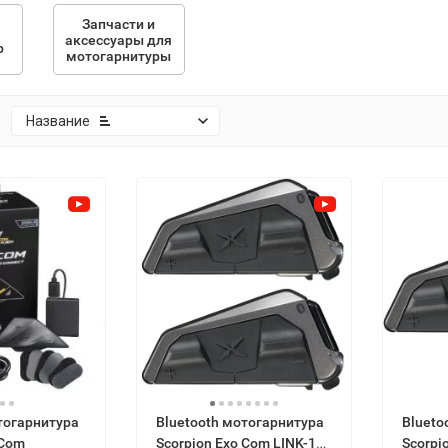
Запчасти и
аксессуары для
р
мотогарнитуры
:
Название
тогарнитура
Bluetooth мотогарнитура
Blueto
 Com
Scorpion Exo Com LINK-1
Scorpi