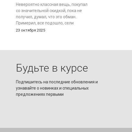
отличный товар по супер цене!
Невероятно классная вещь, покупал
со значительной скидкой, пока не
получил, думал, что это обман.
Примерил, все подошло, сели
идеально. Они сероватого цвета, не
23 октября 2025
чисто черные. Покупал 50-й размер,
размерная сетка соответствует. Надо
обратить внимание на рост. У меня
176 см и мне как раз все подошло, но
если у кого-то рост больше 180 см, то
Будьте в курсе
штаны могут оказаться
коротковатыми. Очень рад покупке.
Подпишитесь на последние обновления и
узнавайте о новинках и специальных
предложениях первыми