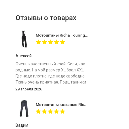
Отзывы о товарах
Мотоштаны Richa Touring C-Change Trousers Men Black
Алексей
Очень качественный крой. Сели, как
родные. На мой размер ХL брал XXL.
Где надо плотно, где надо свободно.
Ткань очень приятная. Подштанники
особенно комфортные. Важно -
29 апреля 2026
мотоштаны лёгкие! Защита мягкая.
Сравниваю с отечественными
Мотоштаны кожаные Richa Vintage Black
топовыми штанами одного бренда и
рыдаю... Почему у меня не было таких
в моем путешествии на Байкал.
Огромное спасибо магазину за
Вадим