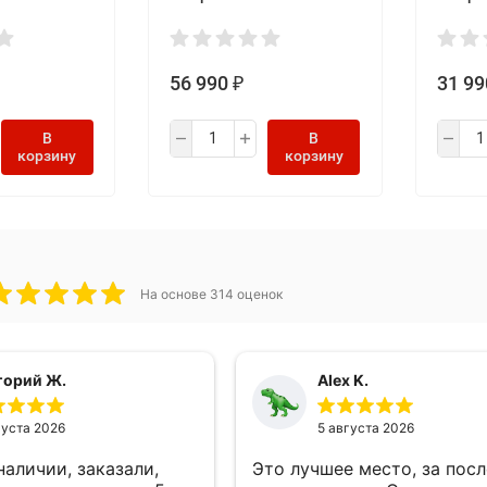
Dual, цвет Серебристый
Single
56 990
31 99
₽
В
В
корзину
корзину