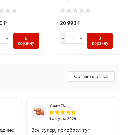
, цвет Серебристый
Singleцвет, Черный
0
20 990
₽
₽
В
В
корзину
корзину