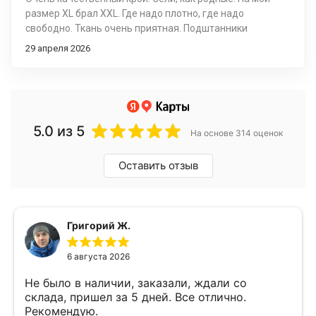
размер ХL брал XXL. Где надо плотно, где надо
свободно. Ткань очень приятная. Подштанники
особенно комфортные. Важно - мотоштаны лёгкие!
29 апреля 2026
Защита мягкая. Сравниваю с отечественными
топовыми штанами одного бренда и рыдаю... Почему у
меня не было таких в моем путешествии на Байкал.
Огромное спасибо магазину за отличный товар по супер
цене!