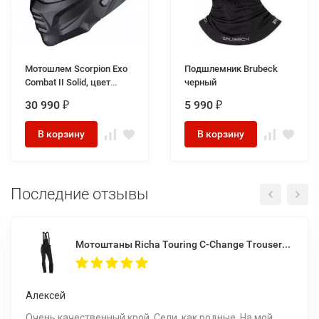
Мотошлем Scorpion Exo
Подшлемник Brubeck
Combat II Solid, цвет
черный
Черный Матовый
30 990
5 990
₽
₽
В корзину
В корзину
Последние отзывы
Мотоштаны Richa Touring C-Change Trousers Men Black
Алексей
Очень качественный крой. Сели, как родные. На мой