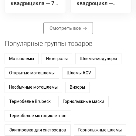
квадрицикла — 7
квадроцикл —
главных отличий
простыми
простыми
словами и 7
словами
особенностей,
Смотреть все
которые важно
знать перед
Популярные группы товаров
покупкой
Мотошлемы
Интегралы
Шлемы-модуляры
Открытые мотошлемы
Шлемы AGV
Необычные мотошлемы
Визоры
Термобелье Brubeck
Горнолыжные маски
Термобелье мотоциклетное
Экипировка для снегоходов
Горнолыжные шлемы