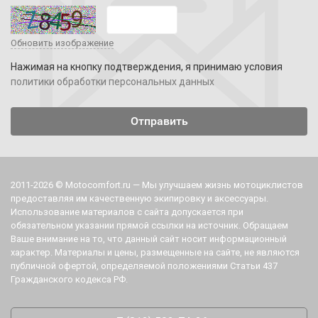
Обновить изображение
Нажимая на кнопку подтверждения, я принимаю условия
политики обработки персональных данных
2011-2026 © Motocomfort.ru — Мы улучшаем жизнь мотоциклистов
предоставляя им качественную экипировку и аксессуары.
Использование материалов с сайта допускается при
обязательном указании прямой ссылки на источник. Обращаем
Ваше внимание на то, что данный сайт носит информационный
характер. Материалы и цены, размещенные на сайте, не являются
публичной офертой, определяемой положениями Статьи 437
Гражданского кодекса РФ.