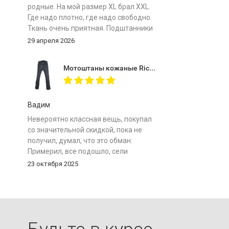
родные. На мой размер ХL брал XXL.
Где надо плотно, где надо свободно.
Ткань очень приятная. Подштанники
особенно комфортные. Важно -
29 апреля 2026
мотоштаны лёгкие! Защита мягкая.
Сравниваю с отечественными
Мотоштаны кожаные Richa Vintage Black
топовыми штанами одного бренда и
рыдаю... Почему у меня не было таких
в моем путешествии на Байкал.
Огромное спасибо магазину за
Вадим
отличный товар по супер цене!
Невероятно классная вещь, покупал
со значительной скидкой, пока не
получил, думал, что это обман.
Примерил, все подошло, сели
идеально. Они сероватого цвета, не
23 октября 2025
чисто черные. Покупал 50-й размер,
размерная сетка соответствует. Надо
обратить внимание на рост. У меня
176 см и мне как раз все подошло, но
если у кого-то рост больше 180 см, то
штаны могут оказаться