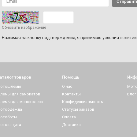
Обновить изображение
Нажимая на кнопку подтверждения, я принимаю условия
политик
аталог товаров
Помощь
Инф
отошлемы
О нас
Мот
лемы для самокатов
Контакты
Блог
лемы для моноколеса
Конфиденциальность
отоодежда
Статусы заказов
отоботы
Оплата
отозащита
Доставка