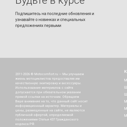
Будьте в курсе
коротковатыми. Очень рад покупке.
Подпишитесь на последние обновления и
узнавайте о новинках и специальных
предложениях первыми
К
2011-2026 © Motocomfort.ru — Мы улучшаем
жизнь мотоциклистов предоставляя им
М
качественную экипировку и аксессуары.
Ш
Использование материалов с сайта
допускается при обязательном указании
Ш
прямой ссылки на источник. Обращаем
М
Ваше внимание на то, что данный сайт носит
информационный характер. Материалы и
М
цены, размещенные на сайте, не являются
публичной офертой, определяемой
М
положениями Статьи 437 Гражданского
кодекса РФ.