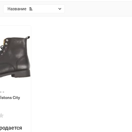
:
Название
stons City
продается