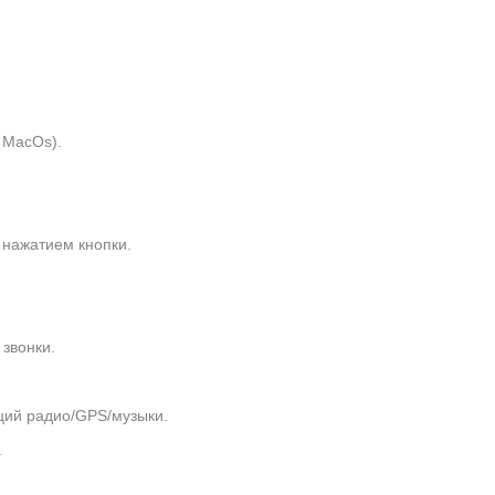
 MacOs).
нажатием кнопки.
звонки.
ций радио/GPS/музыки.
.