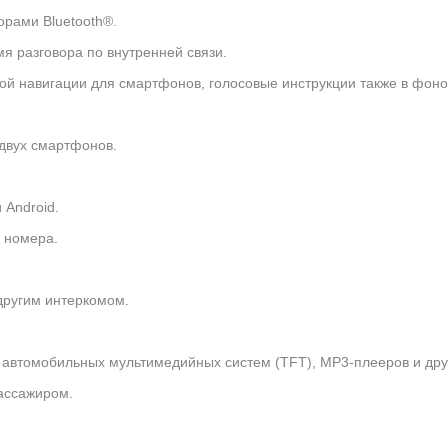
рами Bluetooth®.
я разговора по внутренней связи.
й навигации для смартфонов, голосовые инструкции также в фон
двух смартфонов.
 Android.
 номера.
другим интеркомом.
автомобильных мультимедийных систем (TFT), MP3-плееров и друг
ассажиром.