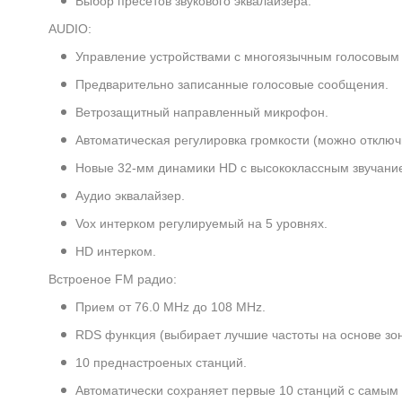
Выбор пресетов звукового эквалайзера.
AUDIO:
Управление устройствами с многоязычным голосовым
Предварительно записанные голосовые сообщения.
Ветрозащитный направленный микрофон.
Автоматическая регулировка громкости (можно отключи
Новые 32-мм динамики HD с высококлассным звучани
Аудио эквалайзер.
Vox интерком регулируемый на 5 уровнях.
HD интерком.
Встроеное FM радио:
Прием от 76.0 MHz до 108 MHz.
RDS функция (выбирает лучшие частоты на основе зон
10 преднастроеных станций.
Автоматически сохраняет первые 10 станций с самы