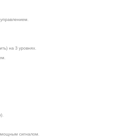
 управлением.
ть) на 3 уровнях.
ем.
).
м мощным сигналом.