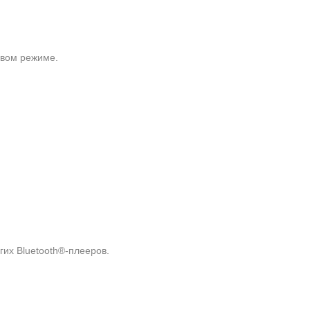
овом режиме.
их Bluetooth®-плееров.