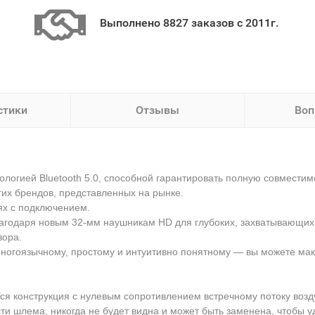
Выполнено 8827 заказов с 2011г.
стики
Отзывы
Воп
ологией Bluetooth 5.0, способной гарантировать полную совмест
гих брендов, представленных на рынке.
ях с подключением.
благодаря новым 32-мм наушникам HD для глубоких, захватывающих
вора.
гоязычному, простому и интуитивно понятному — вы можете макс
я конструкция с нулевым сопротивлением встречному потоку возд
ти шлема, никогда не будет видна и может быть заменена, чтобы у