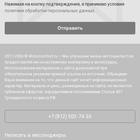
Нажимая на кнопку подтверждения, я принимаю условия
политики обработки персональных данных
2011-2026 © Motocomfort.ru — Мы улучшаем жизнь мотоциклистов
предоставляя им качественную экипировку и аксессуары.
Использование материалов с сайта допускается при
обязательном указании прямой ссылки на источник. Обращаем
Ваше внимание на то, что данный сайт носит информационный
характер. Материалы и цены, размещенные на сайте, не являются
публичной офертой, определяемой положениями Статьи 437
Гражданского кодекса РФ.
+7 (812) 502-74-26
Написать в мессенджеры: