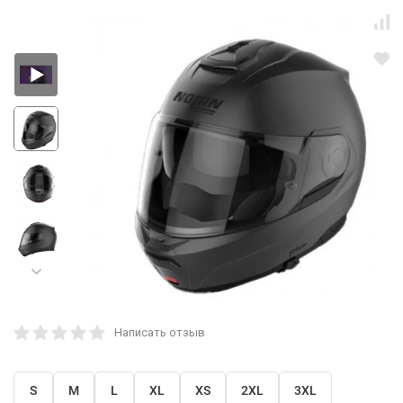
Написать отзыв
S
M
L
XL
XS
2XL
3XL