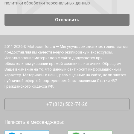
политики обработки персональных данных
2011-2026 © Motocomfort.ru — Мы улучшаем жизнь мотоциклистов
предоставляя им качественную экипировку и аксессуары.
Использование материалов с сайта допускается при
обязательном указании прямой ссылки на источник. Обращаем
Ваше внимание на то, что данный сайт носит информационный
характер. Материалы и цены, размещенные на сайте, не являются
публичной офертой, определяемой положениями Статьи 437
Гражданского кодекса РФ.
+7 (812) 502-74-26
Написать в мессенджеры: