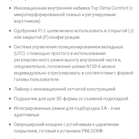
Инновационная внутренняя набивка Top Clima Comfort (с
микроперфорированной тканью и регулируемым
воротником).
Одобрение P/J: шлем можно использовать в открытой (J)
или закрытой (P) конфигурации.
Система управления позиционированием вкладыша
(LPC): с помощью простого в использовании
регулировочного ремня высоту внутренней части и,
следовательно, положение шлема N100-6 можно
индивидуально отрегулировать в соответствии с формой
головы пользователя.
Лайнер с инновационной сетчатой конструкцией.
Подушечки для щек 3D-формы со съемной подкладкой.
Интегрированные ремни для подбородка. EA - очки
адаптивные.
Сверхширокий козырек с устойчивым к царапинам
покрытием, готовый к установке PINLOCK®.