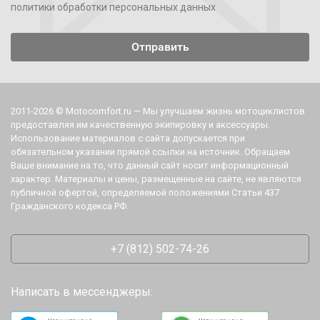
политики обработки персональных данных
2011-2026 © Motocomfort.ru — Мы улучшаем жизнь мотоциклистов
предоставляя им качественную экипировку и аксессуары.
Использование материалов с сайта допускается при
обязательном указании прямой ссылки на источник. Обращаем
Ваше внимание на то, что данный сайт носит информационный
характер. Материалы и цены, размещенные на сайте, не являются
публичной офертой, определяемой положениями Статьи 437
Гражданского кодекса РФ.
+7 (812) 502-74-26
Написать в мессенджеры: