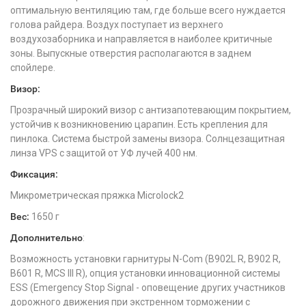
оптимальную вентиляцию там, где больше всего нуждается
голова райдера. Воздух поступает из верхнего
воздухозаборника и направляется в наиболее критичные
зоны. Выпускные отверстия располагаются в заднем
спойлере.
Визор:
Прозрачный широкий визор с антизапотевающим покрытием,
устойчив к возникновению царапин. Есть крепления для
пинлока. Система быстрой замены визора. Солнцезащитная
линза VPS с защитой от УФ лучей 400 нм.
Фиксация:
Микрометрическая пряжка Microlock2
Вес:
1650 г
Дополнительно
:
Возможность установки гарнитуры N-Com (B902L R, B902 R,
B601 R, MCS III R), опция установки инновационной системы
ESS (Emergency Stop Signal - оповещение других участников
дорожного движения при экстренном торможении с