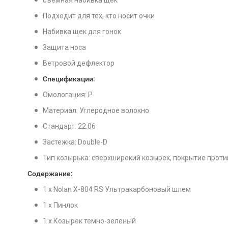
съемная набивка щек
Подходит для тех, кто носит очки
Набивка щек для гонок
Защита носа
Ветровой дефлектор
Спецификации:
Омологация: P
Материал: Углеродное волокно
Стандарт: 22.06
Застежка: Double-D
Тип козырька: сверхширокий козырек, покрытие против
Содержание:
1 x Nolan X-804 RS Ультракарбоновый шлем
1 х Пинлок
1 х Козырек темно-зеленый