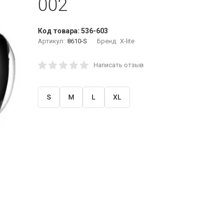
002
Код товара:
536-603
Артикул:
8610-S
Бренд:
X-lite
Написать отзыв
S
M
L
XL