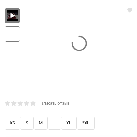
Написать отзыв
XS
S
M
L
XL
2XL