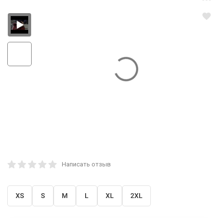
Написать отзыв
XS
S
M
L
XL
2XL