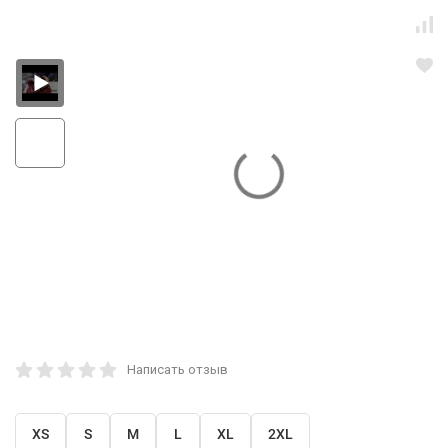
Написать отзыв
XS
S
M
L
XL
2XL