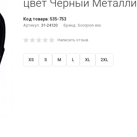
цвет Черный Металли
Код товара:
535-753
Артикул:
31-24120
Бренд:
Scorpion exo
Написать отзыв
XS
S
M
L
XL
2XL