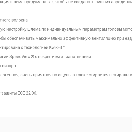
кция шлема продумана так, чтобы не создавать лишних аэродинам
ного волокна.
ую настройку шлема по индивидуальным параметрам головы мото
тобы обеспечивать максимально эффективную вентиляцию при езд
ирована с технологией KwikFit™ .
гии SpeedView® с покрытием от запотевания.
 визора.
лергенная, очень приятная на ощупь, а также стирается в стираль
защиты ECE 22.06.