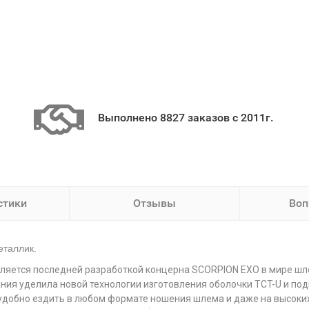
Выполнено 8827 заказов с 2011г.
стики
Отзывы
Воп
еталлик.
яется последней разработкой концерна SCORPION EXO в мире шле
ния уделила новой технологии изготовления оболочки TCT-U и по
обно ездить в любом формате ношения шлема и даже на высоких с