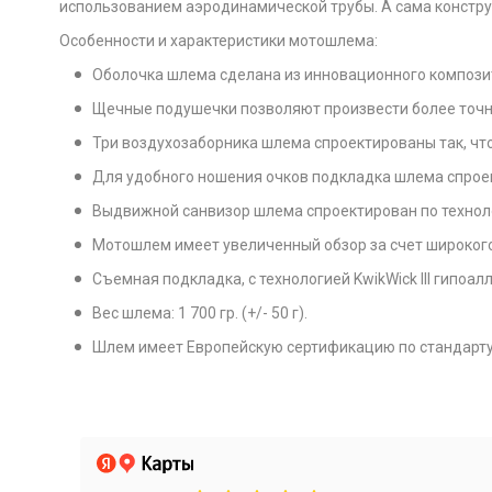
использованием аэродинамической трубы. А сама констру
Особенности и характеристики мотошлема:
Оболочка шлема сделана из инновационного композит
Щечные подушечки позволяют произвести более точн
Три воздухозаборника шлема спроектированы так, ч
Для удобного ношения очков подкладка шлема спроект
Выдвижной санвизор шлема спроектирован по техноло
Мотошлем имеет увеличенный обзор за счет широкого
Съемная подкладка, с технологией KwikWick III гипоал
Вес шлема: 1 700 гр. (+/- 50 г).
Шлем имеет Европейскую сертификацию по стандарту 