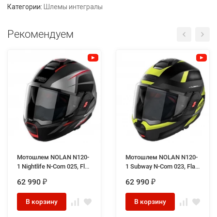
Категории:
Шлемы интегралы
Рекомендуем
Мотошлем NOLAN N120-
Мотошлем NOLAN N120-
1 Nightlife N-Com 025, Flat
1 Subway N-Com 023, Flat
Lava
Black/Yellow
62 990
62 990
₽
₽
Grey/Red/Silver/Black/Flat
Black
В корзину
В корзину