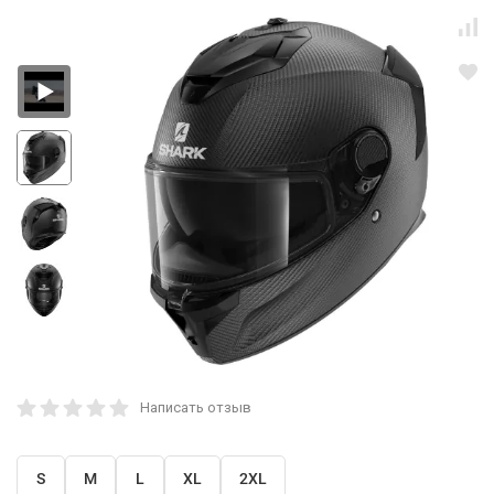
Написать отзыв
S
M
L
XL
2XL