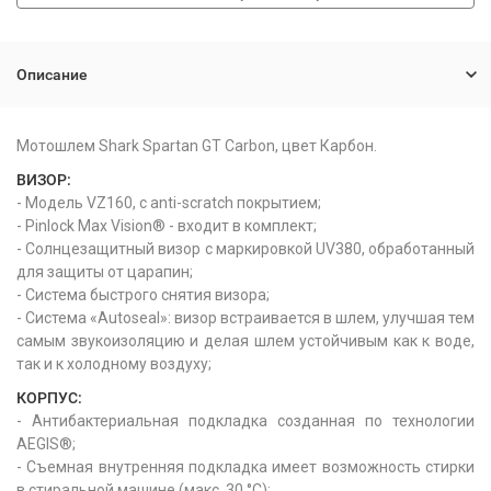
Описание
Мотошлем Shark Spartan GT Carbon, цвет Карбон.
ВИЗОР:
- Модель VZ160, с anti-scratch покрытием;
- Pinlock Max Vision® - входит в комплект;
- Солнцезащитный визор с маркировкой UV380, обработанный
для защиты от царапин;
- Система быстрого снятия визора;
- Система «Autoseal»: визор встраивается в шлем, улучшая тем
самым звукоизоляцию и делая шлем устойчивым как к воде,
так и к холодному воздуху;
КОРПУС:
- Антибактериальная подкладка созданная по технологии
AEGIS®;
- Съемная внутренняя подкладка имеет возможность стирки
в стиральной машине (макс. 30 °C);