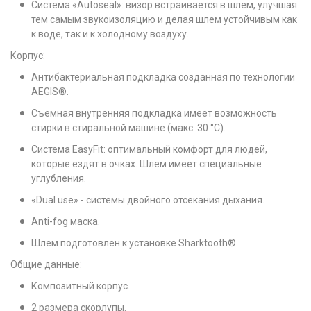
Система «Autoseal»: визор встраивается в шлем, улучшая
тем самым звукоизоляцию и делая шлем устойчивым как
к воде, так и к холодному воздуху.
Корпус:
Антибактериальная подкладка созданная по технологии
AEGIS®.
Съемная внутренняя подкладка имеет возможность
стирки в стиральной машине (макс. 30 °C).
Система EasyFit: оптимальный комфорт для людей,
которые ездят в очках. Шлем имеет специальные
углубления.
«Dual use» - системы двойного отсекания дыхания.
Anti-fog маска.
Шлем подготовлен к установке Sharktooth®.
Общие данные:
Композитный корпус.
2 размера скорлупы.