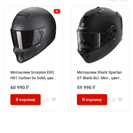
Мотошлем Scorpion EXO
Мотошлем Shark Spartan
HX1 Carbon Se Solid, цвет
GT Blank Bcl. Micr., цвет
Карбон/Черный Матовый
Черный Матовый
60 990
59 990
₽
₽
В корзину
В корзину