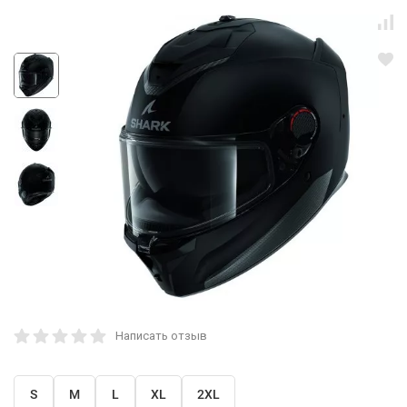
Написать отзыв
S
M
L
XL
2XL