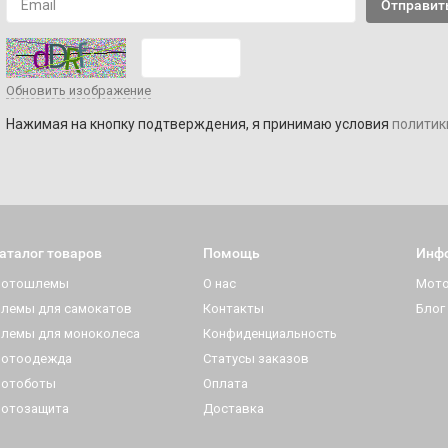
Обновить изображение
Нажимая на кнопку подтверждения, я принимаю условия
политик
аталог товаров
Помощь
Инф
отошлемы
О нас
Мот
лемы для самокатов
Контакты
Блог
лемы для моноколеса
Конфиденциальность
отоодежда
Статусы заказов
отоботы
Оплата
отозащита
Доставка