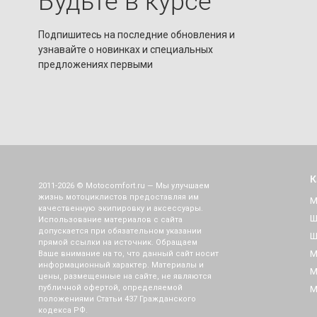
Будьте в курсе
Подпишитесь на последние обновления и
узнавайте о новинках и специальных
предложениях первыми
К
2011-2026 © Motocomfort.ru — Мы улучшаем
жизнь мотоциклистов предоставляя им
М
качественную экипировку и аксессуары.
Ш
Использование материалов с сайта
допускается при обязательном указании
Ш
прямой ссылки на источник. Обращаем
М
Ваше внимание на то, что данный сайт носит
информационный характер. Материалы и
М
цены, размещенные на сайте, не являются
публичной офертой, определяемой
М
положениями Статьи 437 Гражданского
кодекса РФ.