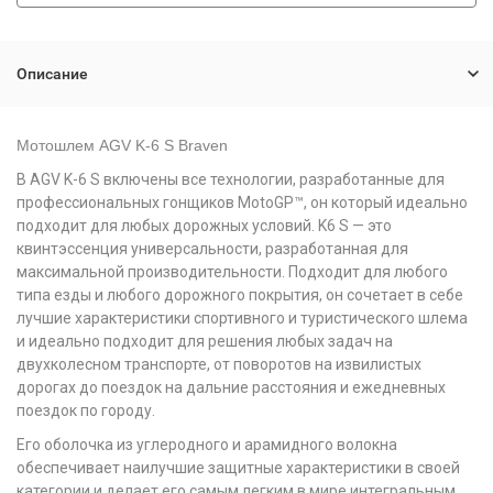
Описание
Мотошлем AGV K-6 S Braven
В AGV K-6 S
включены все технологии, разработанные для
профессиональных гонщиков MotoGP™, он который идеально
подходит для любых дорожных условий.
K6 S — это
квинтэссенция универсальности, разработанная для
максимальной производительности.
Подходит для любого
типа езды и любого дорожного покрытия, он сочетает в себе
лучшие характеристики спортивного и туристического шлема
и идеально подходит для решения любых задач на
двухколесном транспорте, от поворотов на извилистых
дорогах до поездок на дальние расстояния и
ежедневных
поездок по городу.
Его оболочка из углеродного и арамидного волокна
обеспечивает наилучшие защитные характеристики в своей
категории и делает его самым легким в мире интегральным