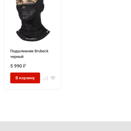
Подшлемник Brubeck
черный
5 990
₽
В корзину