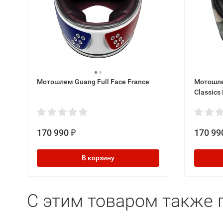
Мотошлем Guang Full Face France
Мотошле
Classics
170 990
170 99
₽
В корзину
C этим товаром также 