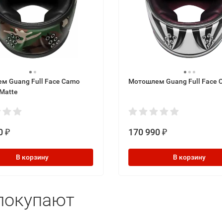
м Guang Full Face Camo
Мотошлем Guang Full Face 
 Matte
0
170 990
₽
₽
В корзину
В корзину
покупают