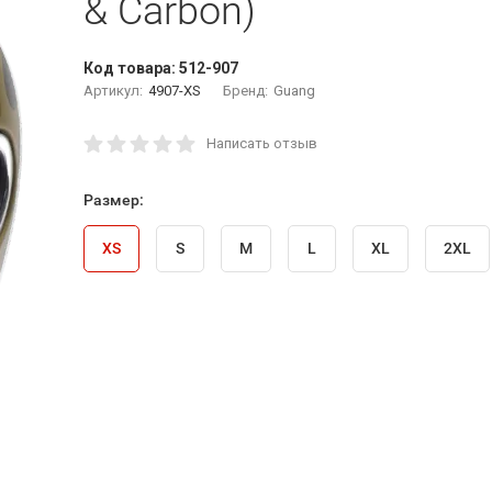
& Carbon)
Код товара:
512-907
Артикул:
4907-XS
Бренд:
Guang
Написать отзыв
Размер:
XS
S
M
L
XL
2XL