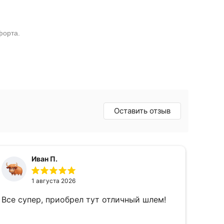
форта.