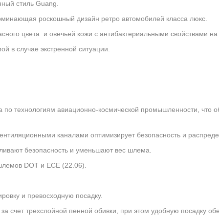
нный стиль Guang.
оминающая роскошный дизайн ретро автомобилей класса люкс.
асного цвета и овечьей кожи с антибактериальными свойствами на
й в случае экстренной ситуации.
на по технологиям авиационно-космической промышленности, что 
ентиляционными каналами оптимизирует безопасность и распредел
ливают безопасность и уменьшают вес шлема.
лемов DOT и ECE (22.06).
ировку и превосходную посадку.
за счет трехслойной пенной обивки, при этом удобную посадку о