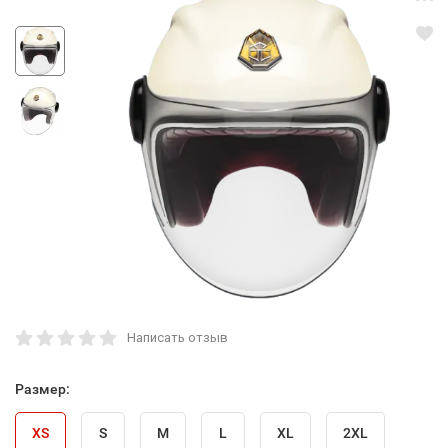
Написать отзыв
Размер:
XS
S
M
L
XL
2XL