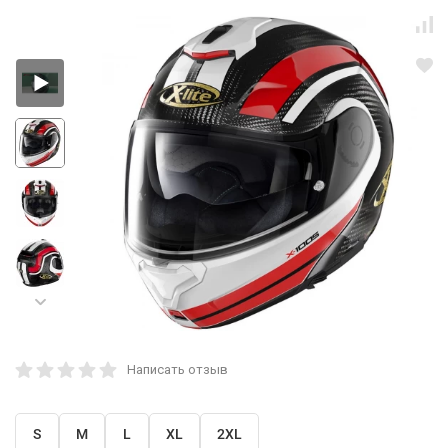
Написать отзыв
S
M
L
XL
2XL