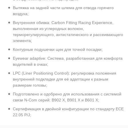
Вытяжка на задней части шлема для отвода горячего
воздуха;
Внутренняя обивка: Carbon Fitting Racing Experience,
выполненная из углеродных волокон,
терморегулирующего, антистатического и рассеивающего
элемента;
Контурные подушечки щек для точной посадки;
Eyewear adaptive: Система, разработанная для комфорта
водителей в очках;
LPC (Liner Positioning Control): регулировка положения
внутренней подкладки для её адаптации к разным
размерам головы;
Подготовлено и одобрено для использования с системой
связи N-Com серий: B902 X, B901 X и B601 X;
Сертификация в двойной конфигурации по стандарту ECE
22.05 P/J;