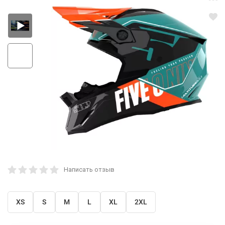
Написать отзыв
XS
S
M
L
XL
2XL