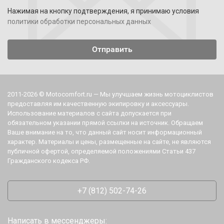
Нажимая на кнопку подтверждения, я принимаю условия
политики обработки персональных данных
2011-2026 © Motocomfort.ru — Мы улучшаем жизнь мотоциклистов
предоставляя им качественную экипировку и аксессуары.
Использование материалов с сайта допускается при
обязательном указании прямой ссылки на источник. Обращаем
Ваше внимание на то, что данный сайт носит информационный
характер. Материалы и цены, размещенные на сайте, не являются
публичной офертой, определяемой положениями Статьи 437
Гражданского кодекса РФ.
+7 (812) 502-74-26
Написать в мессенджеры: