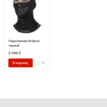
Подшлемник Brubeck
черный
5 990
₽
В корзину