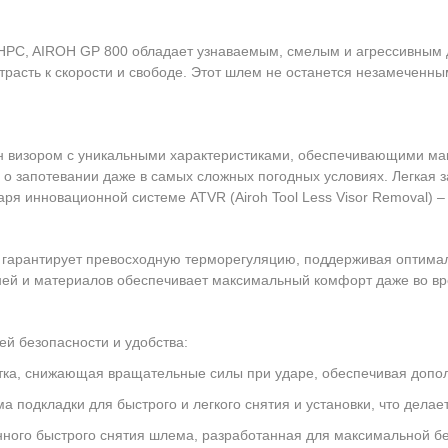
 HPC, AIROH GP 800 обладает узнаваемым, смелым и агрессивным 
расть к скорости и свободе. Этот шлем не останется незамеченны
н визором с уникальными характеристиками, обеспечивающими мак
те о запотевании даже в самых сложных погодных условиях. Легкая
ря инновационной системе ATVR (Airoh Tool Less Visor Removal) –
гарантирует превосходную терморегуляцию, поддерживая оптимал
ней и материалов обеспечивает максимальный комфорт даже во вр
й безопасности и удобства:
ка, снижающая вращательные силы при ударе, обеспечивая допо
а подкладки для быстрого и легкого снятия и установки, что дела
ного быстрого снятия шлема, разработанная для максимальной бе