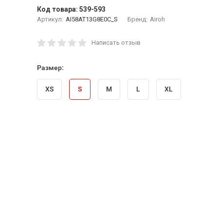
Код товара:
539-593
Артикул:
AI58AT13G8E0C_S
Бренд:
Airoh
Написать отзыв
Размер:
XS
S
M
L
XL