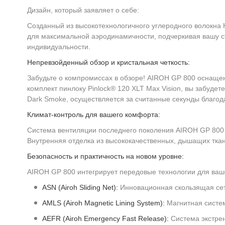
Дизайн, который заявляет о себе:
Созданный из высокотехнологичного углеродного волокна
для максимальной аэродинамичности, подчеркивая вашу ст
индивидуальности.
Непревзойденный обзор и кристальная четкость:
Забудьте о компромиссах в обзоре! AIROH GP 800 оснаще
комплект пинлоку Pinlock® 120 XLT Max Vision, вы забуде
Dark Smoke, осуществляется за считанные секунды благода
Климат-контроль для вашего комфорта:
Система вентиляции последнего поколения AIROH GP 800 
Внутренняя отделка из высококачественных, дышащих тка
Безопасность и практичность на новом уровне:
AIROH GP 800 интегрирует передовые технологии для ваше
ASN (Airoh Sliding Net):
Инновационная скользящая сет
AMLS (Airoh Magnetic Lining System):
Магнитная систем
AEFR (Airoh Emergency Fast Release):
Система экстрен