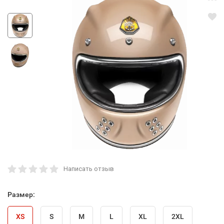
Написать отзыв
Размер:
XS
S
M
L
XL
2XL